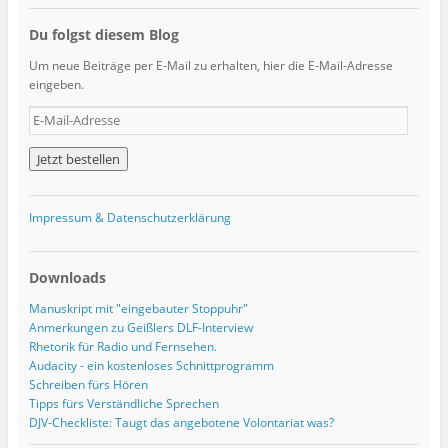
Du folgst diesem Blog
Um neue Beiträge per E-Mail zu erhalten, hier die E-Mail-Adresse
eingeben.
E
-
M
a
i
l
Impressum & Datenschutzerklärung
-
A
d
Downloads
r
e
Manuskript mit "eingebauter Stoppuhr"
s
Anmerkungen zu Geißlers DLF-Interview
s
Rhetorik für Radio und Fernsehen.
e
Audacity - ein kostenloses Schnittprogramm
Schreiben fürs Hören
Tipps fürs Verständliche Sprechen
DJV-Checkliste: Taugt das angebotene Volontariat was?