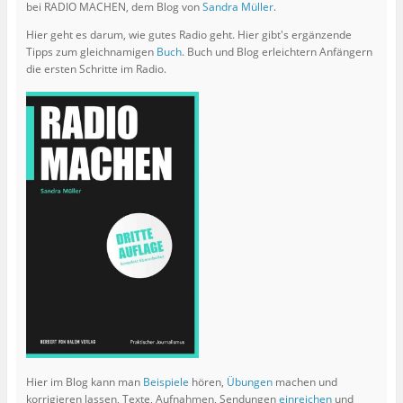
bei RADIO MACHEN, dem Blog von
Sandra Müller
.
e
u
t
u
e
e
e
m
r
Hier geht es darum, wie gutes Radio geht. Hier gibt's ergänzende
m
F
g
Tipps zum gleichnamigen
Buch
. Buch und Blog erleichtern Anfängern
F
e
e
e
n
ö
die ersten Schritte im Radio.
n
s
f
s
t
f
t
e
n
e
r
e
r
g
t
g
e
)
e
ö
ö
f
f
f
f
n
n
e
e
t
t
)
)
Hier im Blog kann man
Beispiele
hören,
Übungen
machen und
korrigieren lassen, Texte, Aufnahmen, Sendungen
einreichen
und