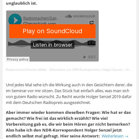
e
m
r
unglaublich ist.
m
F
g
F
e
e
e
n
ö
n
s
f
s
t
f
t
e
n
e
r
e
r
g
t
g
e
)
e
ö
ö
f
f
f
f
n
n
e
e
t
t
)
)
Radiomachen/Sandra Müller
·
Glanzstück von NDR-Korrespondent Holger Senzel – Erzählkraft ganz ohne O-Ton –
Und jedes Mal sehe ich die Wirkung auch in den Gesichtern derer, die
im Seminar vor mir sitzen. Das Stück hat einfach alles, was man sich
von gutem Radio wünscht. Zu Recht wurde Holger Senzel 2019 dafür
mit dem Deutschen Radiopreis ausgezeichnet.
Aber immer wieder kommen dieselben Fragen: Wie hat er das
gemacht? Wie frei ist das wirklich erzählt? Wie viel
Vorbereitung gab es, die wir beim Hören gar nicht bemerken?
Also habe ich den NDR-Korrespondent Holger Senzel jetzt
endlich selbst mal gefragt. Hier seine Antwort:
Weiterlesen
→