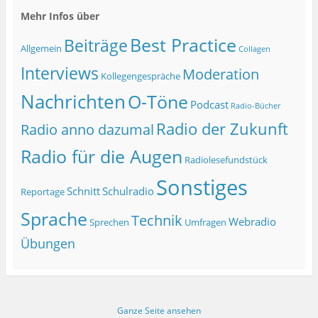
Mehr Infos über
Best Practice
Beiträge
Allgemein
Collagen
Interviews
Moderation
Kollegengespräche
Nachrichten
O-Töne
Podcast
Radio-Bücher
Radio der Zukunft
Radio anno dazumal
Radio für die Augen
Radiolesefundstück
Sonstiges
Schnitt
Schulradio
Reportage
Sprache
Technik
Webradio
Sprechen
Umfragen
Übungen
Ganze Seite ansehen