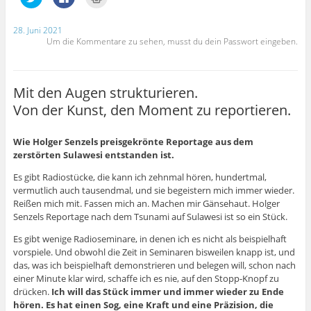
e
m
r
l
l
l
m
F
g
i
i
i
F
e
e
c
c
c
e
n
ö
k
k
k
28. Juni 2021
n
s
f
e
,
e
Um die Kommentare zu sehen, musst du dein Passwort eingeben.
s
t
f
n
u
n
t
e
n
,
m
z
e
r
e
u
a
u
r
g
t
m
u
m
g
e
)
a
f
A
e
ö
u
F
u
Mit den Augen strukturieren.
ö
f
f
a
s
f
f
T
c
d
Von der Kunst, den Moment zu reportieren.
f
n
w
e
r
n
e
i
b
u
e
t
t
o
c
t
)
t
o
k
Wie Holger Senzels preisgekrönte Reportage aus dem
)
e
k
e
r
z
n
zerstörten Sulawesi entstanden ist.
z
u
(
u
t
W
Es gibt Radiostücke, die kann ich zehnmal hören, hundertmal,
t
e
i
e
i
r
vermutlich auch tausendmal, und sie begeistern mich immer wieder.
i
l
d
l
e
i
Reißen mich mit. Fassen mich an. Machen mir Gänsehaut. Holger
e
n
n
Senzels Reportage nach dem Tsunami auf Sulawesi ist so ein Stück.
n
(
n
(
W
e
W
i
u
Es gibt wenige Radioseminare, in denen ich es nicht als beispielhaft
i
r
e
vorspiele. Und obwohl die Zeit in Seminaren bisweilen knapp ist, und
r
d
m
d
i
F
das, was ich beispielhaft demonstrieren und belegen will, schon nach
i
n
e
n
n
n
einer Minute klar wird, schaffe ich es nie, auf den Stopp-Knopf zu
n
e
s
drücken.
Ich will das Stück immer und immer wieder zu Ende
e
u
t
u
e
e
hören. Es hat einen Sog, eine Kraft und eine Präzision, die