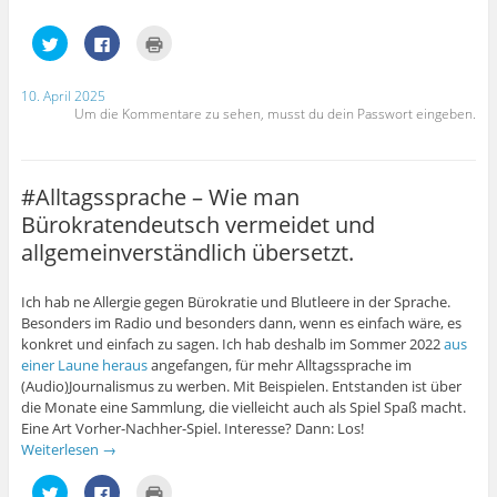
u
e
e
e
m
r
m
F
g
K
K
K
F
e
e
l
l
l
e
n
ö
i
i
i
n
s
f
c
c
c
s
t
f
k
k
k
10. April 2025
t
e
n
e
,
e
Um die Kommentare zu sehen, musst du dein Passwort eingeben.
e
r
e
n
u
n
r
g
t
,
m
z
g
e
)
u
a
u
e
ö
m
u
m
ö
f
a
f
A
f
f
u
F
u
#Alltagssprache – Wie man
f
n
f
a
s
n
e
T
c
d
Bürokratendeutsch vermeidet und
e
t
w
e
r
t
)
i
b
u
allgemeinverständlich übersetzt.
)
t
o
c
t
o
k
e
k
e
r
z
n
Ich hab ne Allergie gegen Bürokratie und Blutleere in der Sprache.
z
u
(
u
t
W
Besonders im Radio und besonders dann, wenn es einfach wäre, es
t
e
i
konkret und einfach zu sagen. Ich hab deshalb im Sommer 2022
aus
e
i
r
i
l
d
einer Laune heraus
angefangen, für mehr Alltagssprache im
l
e
i
e
n
n
(Audio)Journalismus zu werben. Mit Beispielen. Entstanden ist über
n
(
n
die Monate eine Sammlung, die vielleicht auch als Spiel Spaß macht.
(
W
e
W
i
u
Eine Art Vorher-Nachher-Spiel. Interesse? Dann: Los!
i
r
e
Weiterlesen
→
r
d
m
d
i
F
i
n
e
K
K
K
n
n
n